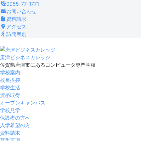
コ
0955-77-1771
ン
お問い合わせ
テ
資料請求
ン
アクセス
ツ
訪問者別
へ
ス
キ
唐津ビジネスカレッジ
ッ
佐賀県唐津市にあるコンピュータ専門学校
プ
学校案内
校長挨拶
学校生活
資格取得
オープンキャンパス
学校見学
保護者の方へ
入学希望の方
資料請求
募集要項