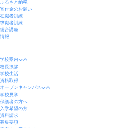
ふるさと納税
寄付金のお願い
在職者訓練
求職者訓練
総合講座
情報
メ
ニ
学校案内
ュ
校長挨拶
ー
学校生活
資格取得
オープンキャンパス
学校見学
保護者の方へ
入学希望の方
資料請求
募集要項