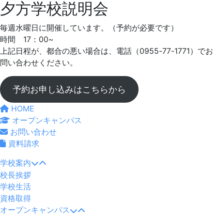
夕方学校説明会
夕
毎週水曜日に開催しています。（予約が必要です）
方
時間 17：00~
上記日程が、都合の悪い場合は、電話（0955-77-1771）でお
学
問い合わせください。
校
予約お申し込みはこちらから
説
HOME
オープンキャンパス
明
お問い合わせ
資料請求
会
学校案内
2023
校長挨拶
年
学校生活
2
資格取得
月
オープンキャンパス