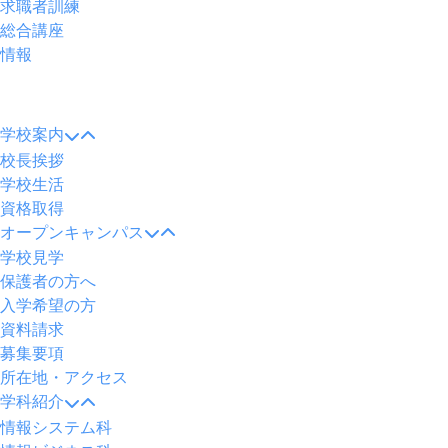
求職者訓練
総合講座
情報
メ
ニ
学校案内
ュ
校長挨拶
ー
学校生活
資格取得
オープンキャンパス
学校見学
保護者の方へ
入学希望の方
資料請求
募集要項
所在地・アクセス
学科紹介
情報システム科