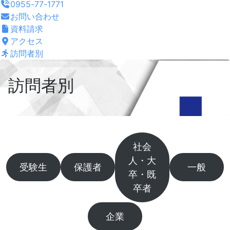
0955-77-1771
お問い合わせ
資料請求
アクセス
訪問者別
訪問者別
訪
社会
人・大
問
受験生
保護者
一般
卒・既
者
卒者
別
企業