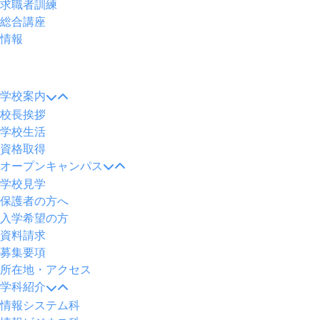
求職者訓練
総合講座
情報
メ
ニ
学校案内
ュ
校長挨拶
ー
学校生活
資格取得
オープンキャンパス
学校見学
保護者の方へ
入学希望の方
資料請求
募集要項
所在地・アクセス
学科紹介
情報システム科