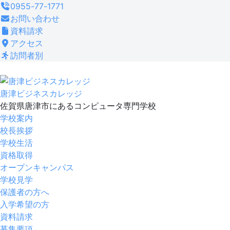
コ
0955-77-1771
ン
お問い合わせ
テ
資料請求
ン
アクセス
ツ
訪問者別
へ
ス
キ
唐津ビジネスカレッジ
ッ
佐賀県唐津市にあるコンピュータ専門学校
プ
学校案内
校長挨拶
学校生活
資格取得
オープンキャンパス
学校見学
保護者の方へ
入学希望の方
資料請求
募集要項