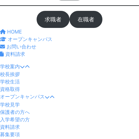
2023
年
求職者
在職者
2
月
HOME
8
オープンキャンパス
日
お問い合わせ
by
資料請求
maedai
学校案内
校長挨拶
学校生活
資格取得
オープンキャンパス
学校見学
保護者の方へ
入学希望の方
資料請求
募集要項