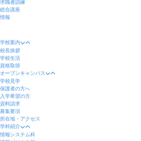
求職者訓練
総合講座
情報
メ
ニ
学校案内
ュ
校長挨拶
ー
学校生活
資格取得
オープンキャンパス
学校見学
保護者の方へ
入学希望の方
資料請求
募集要項
所在地・アクセス
学科紹介
情報システム科