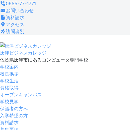
コ
0955-77-1771
ン
お問い合わせ
テ
資料請求
ン
アクセス
ツ
訪問者別
へ
ス
キ
唐津ビジネスカレッジ
ッ
佐賀県唐津市にあるコンピュータ専門学校
プ
学校案内
校長挨拶
学校生活
資格取得
オープンキャンパス
学校見学
保護者の方へ
入学希望の方
資料請求
募集要項