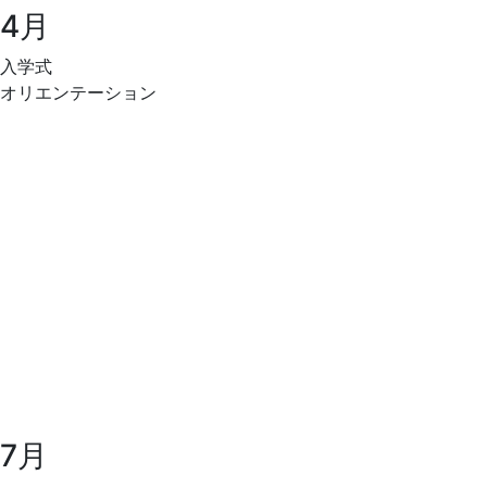
4月
活
入学式
2024
オリエンテーション
年
3
月
5
日
by
maedai
7月