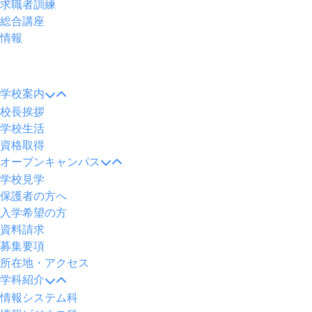
求職者訓練
総合講座
情報
メ
ニ
学校案内
ュ
校長挨拶
ー
学校生活
資格取得
オープンキャンパス
学校見学
保護者の方へ
入学希望の方
資料請求
募集要項
所在地・アクセス
学科紹介
情報システム科