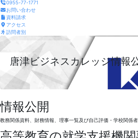
0955-77-1771
お問い合わせ
資料請求
アクセス
訪問者別
唐津ビジネスカレッジ情報
唐
情報公開
津
教務関係資料、財務情報、理事一覧及び自己評価・学校関係者
ビ
高等教育の就学支援機関