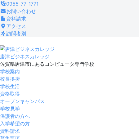
コ
0955-77-1771
ン
お問い合わせ
テ
資料請求
ン
アクセス
ツ
訪問者別
へ
ス
キ
唐津ビジネスカレッジ
ッ
佐賀県唐津市にあるコンピュータ専門学校
プ
学校案内
校長挨拶
学校生活
資格取得
オープンキャンパス
学校見学
保護者の方へ
入学希望の方
資料請求
募集要項