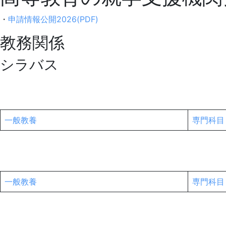
ジ
・
申請情報公開2026(PDF)
ネ
教務関係
シラバス
ス
カ
レ
一般教養
専門科目
ッ
ジ
一般教養
専門科目
情
報