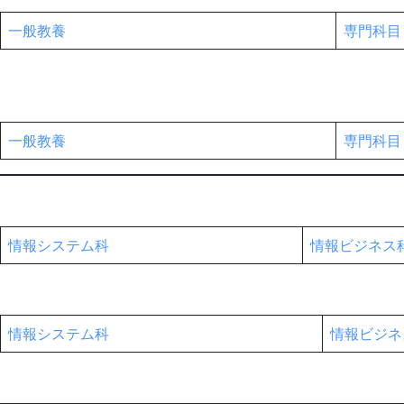
公
一般教養
専門科目
開
2026
年
一般教養
専門科目
7
月
17
日
by
情報システム科
情報ビジネス
maedai
情報システム科
情報ビジネ