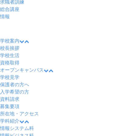
求職者訓練
総合講座
情報
メ
ニ
学校案内
ュ
ー
校長挨拶
学校生活
資格取得
オープンキャンパス
学校見学
保護者の方へ
入学希望の方
資料請求
募集要項
所在地・アクセス
学科紹介
情報システム科
情報ビジネス科