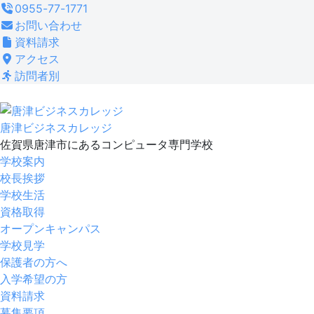
コ
0955-77-1771
ン
お問い合わせ
テ
資料請求
ン
アクセス
ツ
訪問者別
へ
ス
キ
唐津ビジネスカレッジ
ッ
佐賀県唐津市にあるコンピュータ専門学校
プ
学校案内
校長挨拶
学校生活
資格取得
オープンキャンパス
学校見学
保護者の方へ
入学希望の方
資料請求
募集要項