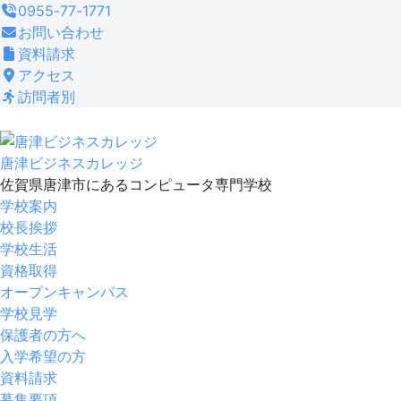
コ
0955-77-1771
ン
お問い合わせ
テ
資料請求
ン
アクセス
ツ
訪問者別
へ
ス
キ
唐津ビジネスカレッジ
ッ
佐賀県唐津市にあるコンピュータ専門学校
プ
学校案内
校長挨拶
学校生活
資格取得
オープンキャンパス
学校見学
保護者の方へ
入学希望の方
資料請求
募集要項