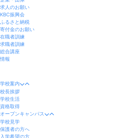
求人のお願い
KBC振興会
ふるさと納税
寄付金のお願い
在職者訓練
求職者訓練
総合講座
情報
メ
ニ
学校案内
ュ
校長挨拶
ー
学校生活
資格取得
オープンキャンパス
学校見学
保護者の方へ
入学希望の方