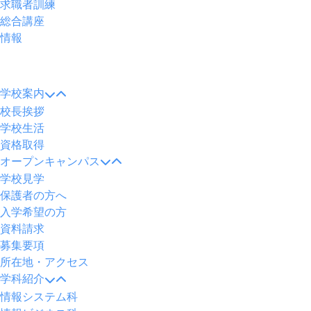
求職者訓練
総合講座
情報
メ
ニ
学校案内
ュ
校長挨拶
ー
学校生活
資格取得
オープンキャンパス
学校見学
保護者の方へ
入学希望の方
資料請求
募集要項
所在地・アクセス
学科紹介
情報システム科