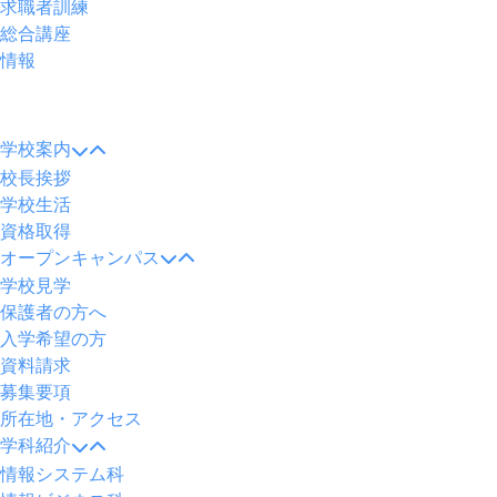
求職者訓練
総合講座
情報
メ
ニ
学校案内
ュ
校長挨拶
ー
学校生活
資格取得
オープンキャンパス
学校見学
保護者の方へ
入学希望の方
資料請求
募集要項
所在地・アクセス
学科紹介
情報システム科