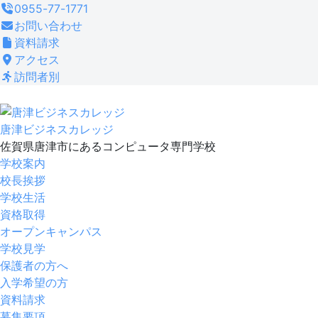
コ
0955-77-1771
ン
お問い合わせ
テ
資料請求
ン
アクセス
ツ
訪問者別
へ
ス
キ
唐津ビジネスカレッジ
ッ
佐賀県唐津市にあるコンピュータ専門学校
プ
学校案内
校長挨拶
学校生活
資格取得
オープンキャンパス
学校見学
保護者の方へ
入学希望の方
資料請求
募集要項