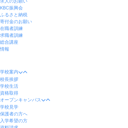
求人のお願い
KBC振興会
ふるさと納税
寄付金のお願い
在職者訓練
求職者訓練
総合講座
情報
メ
ニ
学校案内
ュ
校長挨拶
ー
学校生活
資格取得
オープンキャンパス
学校見学
保護者の方へ
入学希望の方
資料請求