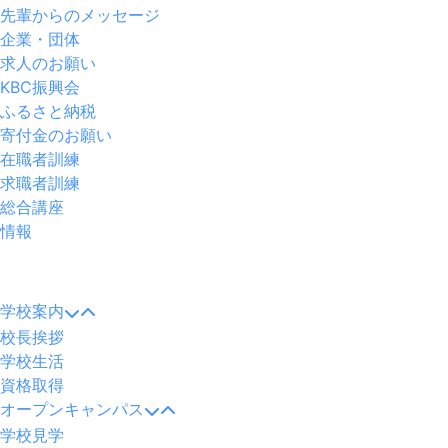
先輩からのメッセージ
企業・団体
求人のお願い
KBC振興会
ふるさと納税
寄付金のお願い
在職者訓練
求職者訓練
総合講座
情報
メ
ニ
学校案内
ュ
校長挨拶
ー
学校生活
資格取得
オープンキャンパス
学校見学