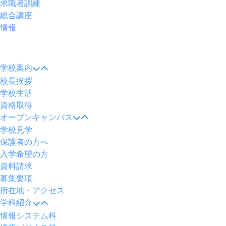
求職者訓練
総合講座
情報
メ
ニ
学校案内
ュ
校長挨拶
ー
学校生活
資格取得
オープンキャンパス
学校見学
保護者の方へ
入学希望の方
資料請求
募集要項
所在地・アクセス
学科紹介
情報システム科