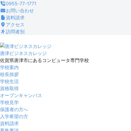
コ
0955-77-1771
ン
お問い合わせ
テ
資料請求
ン
アクセス
ツ
訪問者別
へ
ス
キ
唐津ビジネスカレッジ
ッ
佐賀県唐津市にあるコンピュータ専門学校
プ
学校案内
校長挨拶
学校生活
資格取得
オープンキャンパス
学校見学
保護者の方へ
入学希望の方
資料請求
募集要項