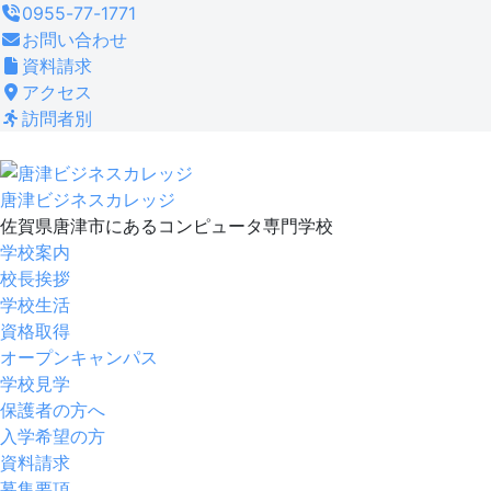
コ
0955-77-1771
ン
お問い合わせ
テ
資料請求
ン
アクセス
ツ
訪問者別
へ
ス
キ
唐津ビジネスカレッジ
ッ
佐賀県唐津市にあるコンピュータ専門学校
プ
学校案内
校長挨拶
学校生活
資格取得
オープンキャンパス
学校見学
保護者の方へ
入学希望の方
資料請求
募集要項