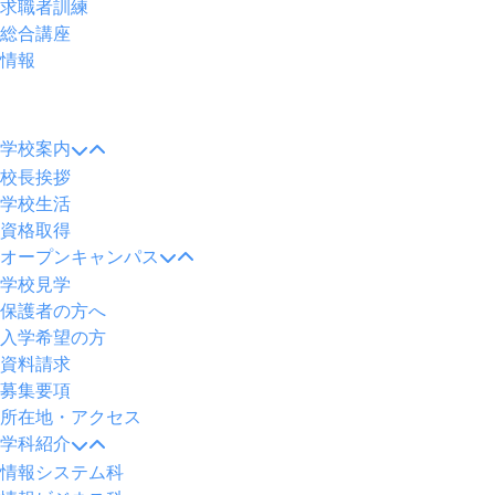
求職者訓練
総合講座
情報
メ
ニ
学校案内
ュ
校長挨拶
ー
学校生活
資格取得
オープンキャンパス
学校見学
保護者の方へ
入学希望の方
資料請求
募集要項
所在地・アクセス
学科紹介
情報システム科