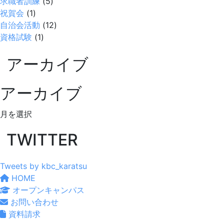
求職者訓練
(5)
祝賀会
(1)
自治会活動
(12)
資格試験
(1)
アーカイブ
アーカイブ
ア
ー
TWITTER
カ
イ
ブ
Tweets by kbc_karatsu
HOME
オープンキャンパス
お問い合わせ
資料請求