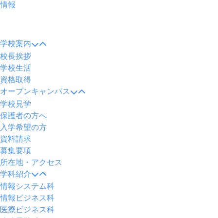
情報
メ
ニ
学校案内
ュ
校長挨拶
ー
学校生活
資格取得
オープンキャンパス
学校見学
保護者の方へ
入学希望の方
資料請求
募集要項
所在地・アクセス
学科紹介
情報システム科
情報ビジネス科
医療ビジネス科