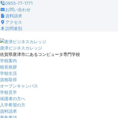
コ
0955-77-1771
ン
お問い合わせ
テ
資料請求
ン
アクセス
ツ
訪問者別
へ
ス
キ
唐津ビジネスカレッジ
ッ
佐賀県唐津市にあるコンピュータ専門学校
プ
学校案内
校長挨拶
学校生活
資格取得
オープンキャンパス
学校見学
保護者の方へ
入学希望の方
資料請求
募集要項