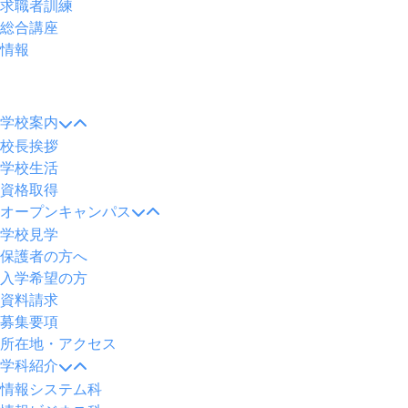
求職者訓練
総合講座
情報
メ
ニ
学校案内
ュ
校長挨拶
ー
学校生活
資格取得
オープンキャンパス
学校見学
保護者の方へ
入学希望の方
資料請求
募集要項
所在地・アクセス
学科紹介
情報システム科